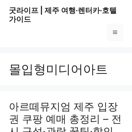
컨
굿라이프 | 제주 여행·렌터카·호텔
텐
가이드
츠
로
메
건
너
뛰
뉴
기
몰입형미디어아트
아르떼뮤지엄 제주 입장
권 쿠팡 예매 총정리 – 전
시 구성·관람 꿀팁·할인