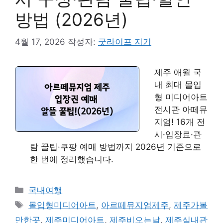
방법 (2026년)
4월 17, 2026
작성자:
굿라이프 지기
제주 애월 국
내 최대 몰입
형 미디어아트
전시관 아떼뮤
지엄! 16개 전
시·입장료·관
람 꿀팁·쿠팡 예매 방법까지 2026년 기준으로
한 번에 정리했습니다.
카
국내여행
테
태
몰입형미디어아트
,
아르떼뮤지엄제주
,
제주가볼
고
그
만한곳
,
제주미디어아트
,
제주비오는날
,
제주실내관