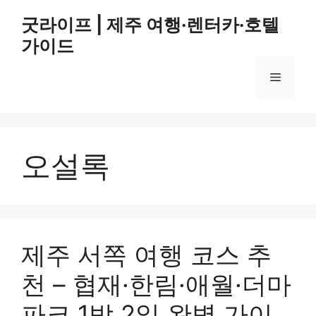
컨
굿라이프 | 제주 여행·렌터카·호텔
텐
가이드
츠
로
메
건
너
뛰
뉴
기
오설록
제주 서쪽 여행 코스 추
천 – 협재·한림·애월·더마
파크 1박 2일 완벽 가이