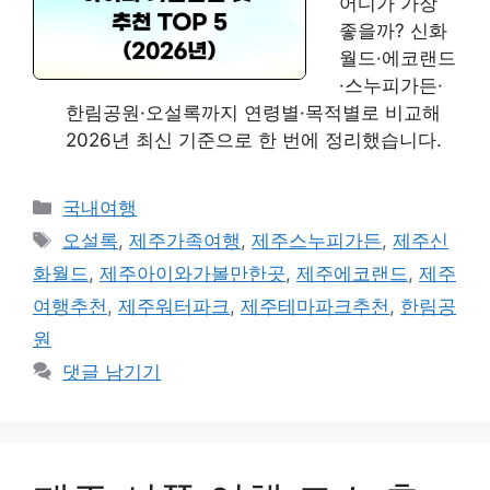
어디가 가장
좋을까? 신화
월드·에코랜드
·스누피가든·
한림공원·오설록까지 연령별·목적별로 비교해
2026년 최신 기준으로 한 번에 정리했습니다.
카
국내여행
테
태
오설록
,
제주가족여행
,
제주스누피가든
,
제주신
고
그
화월드
,
제주아이와가볼만한곳
,
제주에코랜드
,
제주
리
여행추천
,
제주워터파크
,
제주테마파크추천
,
한림공
원
댓글 남기기