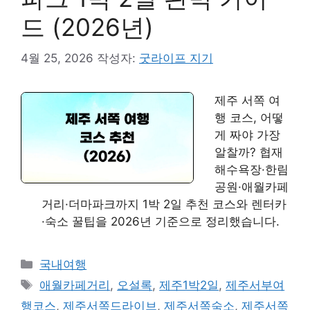
드 (2026년)
4월 25, 2026
작성자:
굿라이프 지기
제주 서쪽 여
행 코스, 어떻
게 짜야 가장
알찰까? 협재
해수욕장·한림
공원·애월카페
거리·더마파크까지 1박 2일 추천 코스와 렌터카
·숙소 꿀팁을 2026년 기준으로 정리했습니다.
카
국내여행
테
태
애월카페거리
,
오설록
,
제주1박2일
,
제주서부여
고
그
행코스
,
제주서쪽드라이브
,
제주서쪽숙소
,
제주서쪽