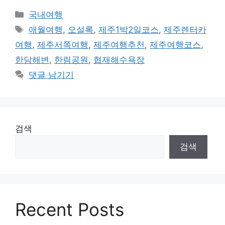
카
국내여행
테
태
애월여행
,
오설록
,
제주1박2일코스
,
제주렌터카
고
그
여행
,
제주서쪽여행
,
제주여행추천
,
제주여행코스
,
리
한담해변
,
한림공원
,
협재해수욕장
댓글 남기기
검색
검색
Recent Posts