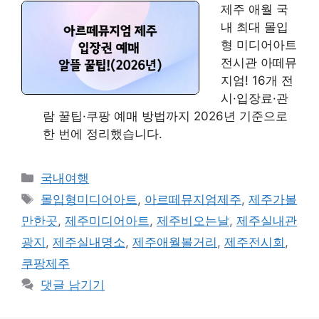
제주 애월 국
내 최대 몰입
형 미디어아트
전시관 아떼뮤
지엄! 16개 전
시·입장료·관
람 꿀팁·쿠팡 예매 방법까지 2026년 기준으로
한 번에 정리했습니다.
카
국내여행
테
태
몰입형미디어아트
,
아르떼뮤지엄제주
,
제주가볼
고
그
만한곳
,
제주미디어아트
,
제주비오는날
,
제주실내관
리
광지
,
제주실내명소
,
제주애월볼거리
,
제주전시회
,
쿠팡제주
댓글 남기기