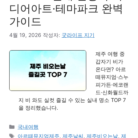
디어아트·테마파크 완벽
가이드
4월 19, 2026
작성자:
굿라이프 지기
제주 여행 중
갑자기 비가
온다면? 아르
떼뮤지엄·스누
피가든·에코랜
드·신화월드까
지 비 와도 실컷 즐길 수 있는 실내 명소 TOP 7
을 정리했습니다.
카
국내여행
테
태
아르떼뮤지엄제주
,
제주날씨
,
제주비오는날
,
제