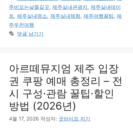
고
그
주비오는날즐길곳
,
제주실내관광지
,
제주실내데이
리
트
,
제주실내명소
,
제주실내체험
,
제주여행꿀팁
,
제
주우천여행
댓글 남기기
아르떼뮤지엄 제주 입장
권 쿠팡 예매 총정리 – 전
시 구성·관람 꿀팁·할인
방법 (2026년)
4월 17, 2026
작성자:
굿라이프 지기