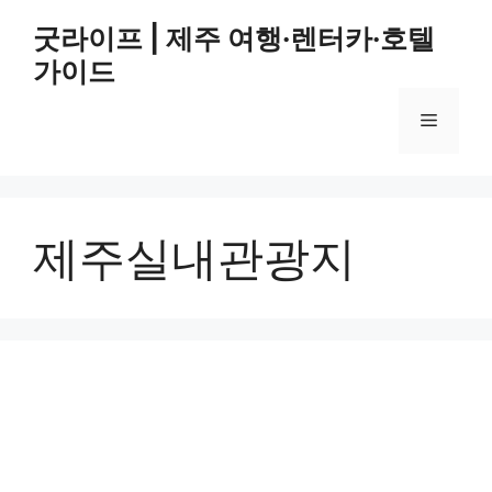
컨
굿라이프 | 제주 여행·렌터카·호텔
텐
가이드
츠
로
메
건
너
뛰
뉴
기
제주실내관광지